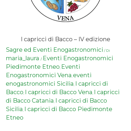
I capricci di Bacco – IV edizione
Sagre ed Eventi Enogastronomici
/ Di
maria_laura
Eventi Enogastronomici
/
Piedimonte Etneo
Eventi
,
Enogastronomici Vena
eventi
,
enogastronomici Sicilia
I capricci di
,
Bacco
I capricci di Bacco Vena
I capricci
,
,
di Bacco Catania
I capricci di Bacco
,
Sicilia
I capricci di Bacco Piedimonte
,
Etneo