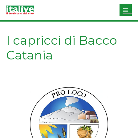
Vai
al
Main
contenuto
Men
I capricci di Bacco
Catania