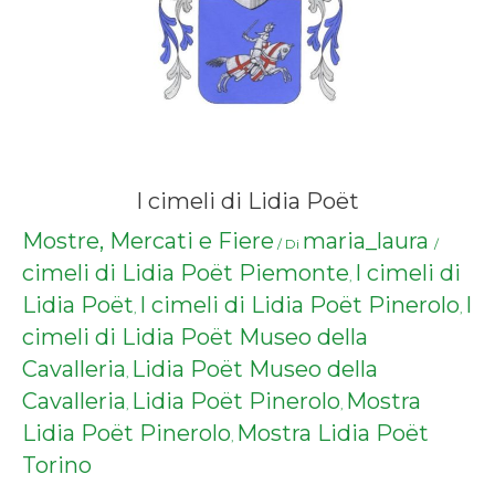
I cimeli di Lidia Poët
Mostre, Mercati e Fiere
maria_laura
/ Di
/
cimeli di Lidia Poët Piemonte
I cimeli di
,
Lidia Poët
I cimeli di Lidia Poët Pinerolo
I
,
,
cimeli di Lidia Poët Museo della
Cavalleria
Lidia Poët Museo della
,
Cavalleria
Lidia Poët Pinerolo
Mostra
,
,
Lidia Poët Pinerolo
Mostra Lidia Poët
,
Torino