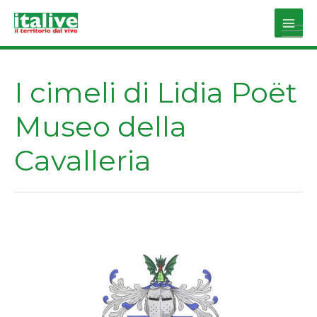
Vai
al
Main
contenuto
Men
I cimeli di Lidia Poët
Museo della
Cavalleria