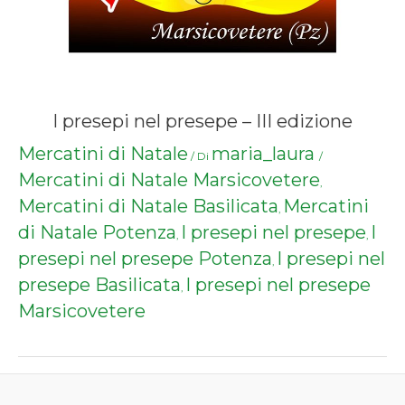
I presepi nel presepe – III edizione
Mercatini di Natale
maria_laura
/ Di
/
Mercatini di Natale Marsicovetere
,
Mercatini di Natale Basilicata
Mercatini
,
di Natale Potenza
I presepi nel presepe
I
,
,
presepi nel presepe Potenza
I presepi nel
,
presepe Basilicata
I presepi nel presepe
,
Marsicovetere