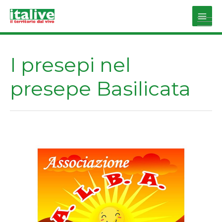
Vai
al
Main
contenuto
Men
I presepi nel
presepe Basilicata