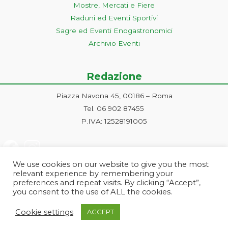
Mostre, Mercati e Fiere
Raduni ed Eventi Sportivi
Sagre ed Eventi Enogastronomici
Archivio Eventi
Redazione
Piazza Navona 45, 00186 – Roma
Tel. 06 902 87455
P.IVA: 12528191005
We use cookies on our website to give you the most
relevant experience by remembering your
preferences and repeat visits. By clicking “Accept”,
you consent to the use of ALL the cookies.
Progetto ideato e gestito dalla Markonet srl - Piazza Navona 45, 00186
Cookie settings
ACCEPT
Roma | PI e CF: 12528191005 | markonetsrl@pec.it |
Credits