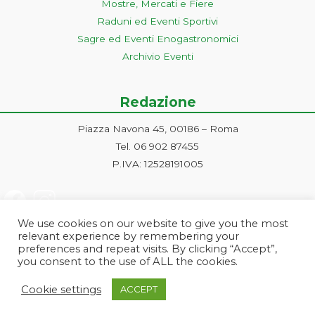
Mostre, Mercati e Fiere
Raduni ed Eventi Sportivi
Sagre ed Eventi Enogastronomici
Archivio Eventi
Redazione
Piazza Navona 45, 00186 – Roma
Tel. 06 902 87455
P.IVA: 12528191005
We use cookies on our website to give you the most
relevant experience by remembering your
preferences and repeat visits. By clicking “Accept”,
you consent to the use of ALL the cookies.
Progetto ideato e gestito dalla Markonet srl - Piazza Navona 45, 00186
Cookie settings
ACCEPT
Roma | PI e CF: 12528191005 | markonetsrl@pec.it |
Credits