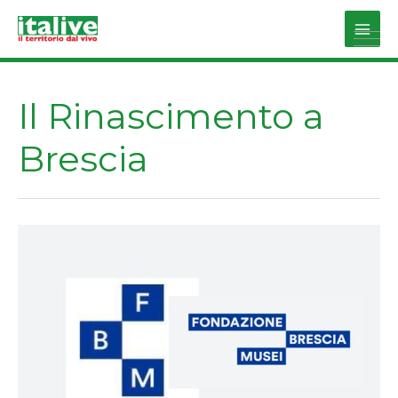
Vai
al
Main
contenuto
Men
Il Rinascimento a
Brescia