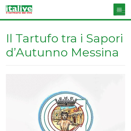
Vai
al
Main
contenuto
Men
Il Tartufo tra i Sapori
d’Autunno Messina