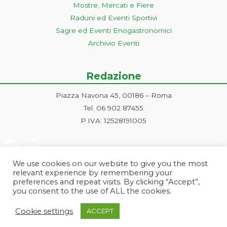
Mostre, Mercati e Fiere
Raduni ed Eventi Sportivi
Sagre ed Eventi Enogastronomici
Archivio Eventi
Redazione
Piazza Navona 45, 00186 – Roma
Tel. 06 902 87455
P.IVA: 12528191005
We use cookies on our website to give you the most
relevant experience by remembering your
preferences and repeat visits. By clicking “Accept”,
you consent to the use of ALL the cookies.
Progetto ideato e gestito dalla Markonet srl - Piazza Navona 45, 00186
Cookie settings
ACCEPT
Roma | PI e CF: 12528191005 | markonetsrl@pec.it |
Credits