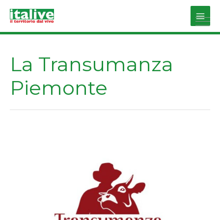
Vai
al
Main
contenuto
Men
La Transumanza
Piemonte