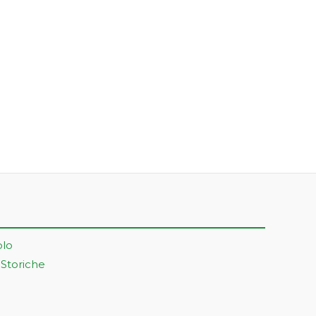
olo
 Storiche