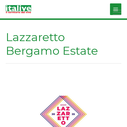
Vai
al
Main
contenuto
Men
Lazzaretto
Bergamo Estate