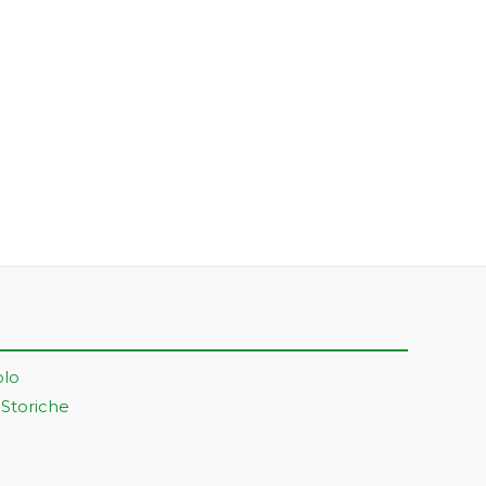
olo
 Storiche