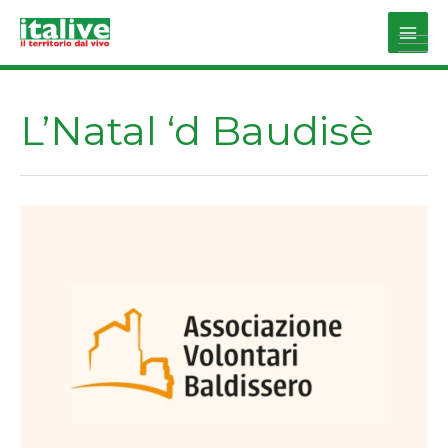
Vai
al
Main
contenuto
Men
L’Natal ‘d Baudisè