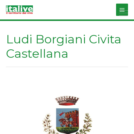
Vai
al
Main
contenuto
Men
Ludi Borgiani Civita
Castellana