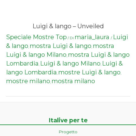
Luigi & Iango – Unveiled
Speciale Mostre Top
maria_laura
Luigi
/ Di
/
& Iango
mostra Luigi & Iango
mostra
,
,
Luigi & Iango Milano
mostra Luigi & Iango
,
Lombardia
Luigi & Iango Milano
Luigi &
,
,
Iango Lombardia
mostre Luigi & Iango
,
,
mostre milano
mostra milano
,
Italive per te
Progetto