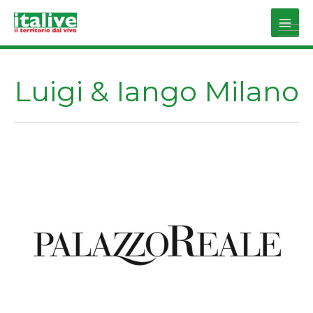
Vai
al
Main
contenuto
Men
Luigi & Iango Milano