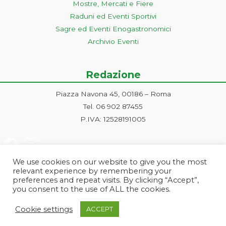
Mostre, Mercati e Fiere
Raduni ed Eventi Sportivi
Sagre ed Eventi Enogastronomici
Archivio Eventi
Redazione
Piazza Navona 45, 00186 – Roma
Tel. 06 902 87455
P.IVA: 12528191005
We use cookies on our website to give you the most
relevant experience by remembering your
preferences and repeat visits. By clicking “Accept”,
you consent to the use of ALL the cookies.
Progetto ideato e gestito dalla Markonet srl - Piazza Navona 45, 00186
Cookie settings
ACCEPT
Roma | PI e CF: 12528191005 | markonetsrl@pec.it |
Credits