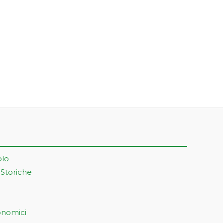
olo
 Storiche
onomici