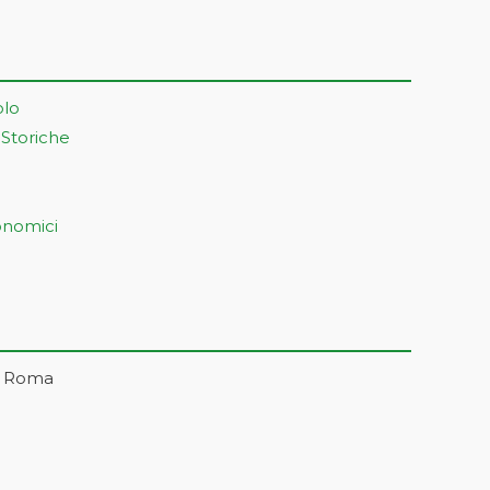
olo
 Storiche
onomici
– Roma