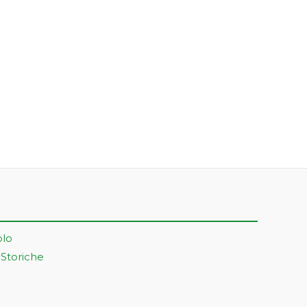
olo
 Storiche