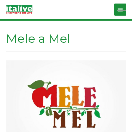
Vai
al
Main
contenuto
Men
Mele a Mel