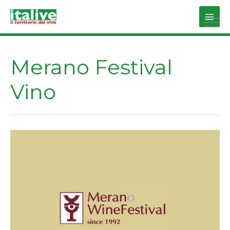
Vai
al
Main
contenuto
Men
Merano Festival
Vino