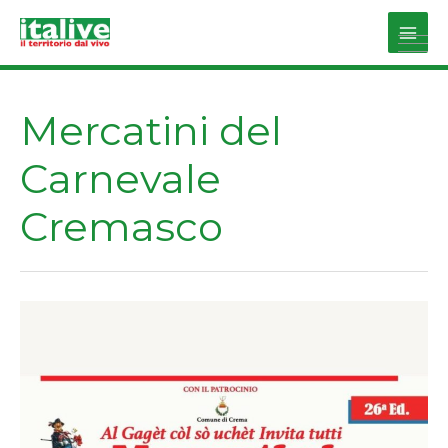
Vai
al
Main
contenuto
Men
Mercatini del
Carnevale
Cremasco