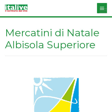
Vai
al
Main
contenuto
Men
Mercatini di Natale
Albisola Superiore