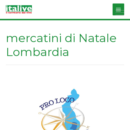
Vai
al
Main
contenuto
Men
mercatini di Natale
Lombardia