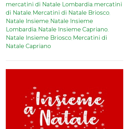
mercatini di Natale Lombardia
mercatini
,
di Natale
Mercatini di Natale Briosco
,
,
Natale Insieme
Natale Insieme
,
Lombardia
Natale Insieme Capriano
,
,
Natale Insieme Briosco
Mercatini di
,
Natale Capriano