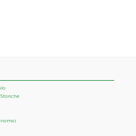
olo
 Storiche
onomici