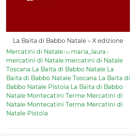
La Baita di Babbo Natale – X edizione
Mercatini di Natale
maria_laura
/ Di
/
mercatini di Natale
mercatini di Natale
,
Toscana
La Baita di Babbo Natale
La
,
,
Baita di Babbo Natale Toscana
La Baita di
,
Babbo Natale Pistoia
La Baita di Babbo
,
Natale Montecatini Terme
Mercatini di
,
Natale Montecatini Terme
Mercatini di
,
Natale Pistoia