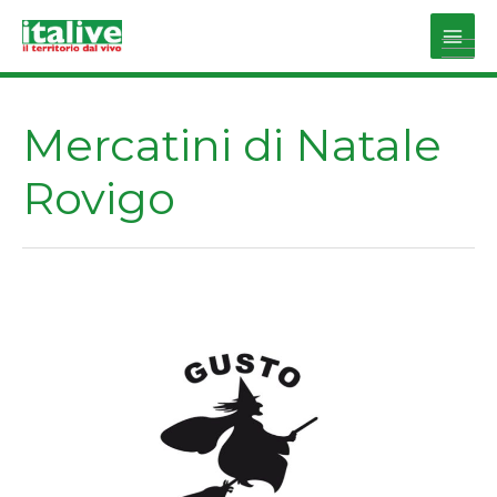
Vai
al
Main
contenuto
Men
Mercatini di Natale
Rovigo