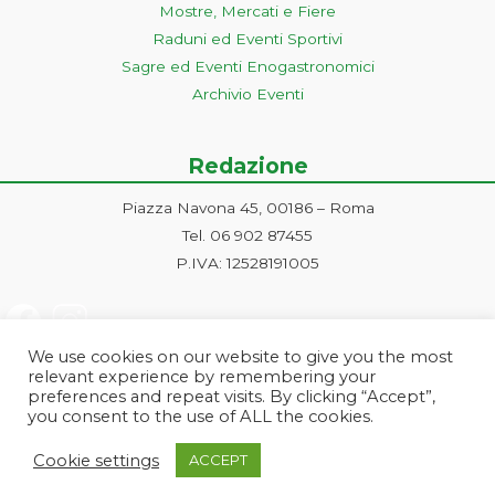
Mostre, Mercati e Fiere
Raduni ed Eventi Sportivi
Sagre ed Eventi Enogastronomici
Archivio Eventi
Redazione
Piazza Navona 45, 00186 – Roma
Tel. 06 902 87455
P.IVA: 12528191005
We use cookies on our website to give you the most
relevant experience by remembering your
preferences and repeat visits. By clicking “Accept”,
you consent to the use of ALL the cookies.
Progetto ideato e gestito dalla Markonet srl - Piazza Navona 45, 00186
Cookie settings
ACCEPT
Roma | PI e CF: 12528191005 | markonetsrl@pec.it |
Credits