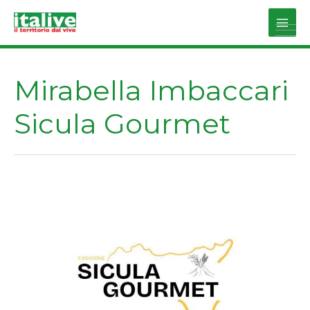
Vai
al
Main
contenuto
Men
Mirabella Imbaccari
Sicula Gourmet