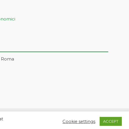
onomici
– Roma
at
5 | markonetsrl@pec.it |
Credits
Cookie settings
ACCEPT