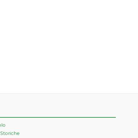
olo
 Storiche