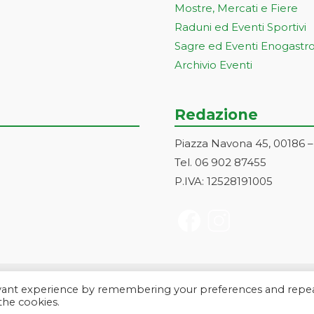
Mostre, Mercati e Fiere
Raduni ed Eventi Sportivi
Sagre ed Eventi Enogastr
Archivio Eventi
Redazione
Piazza Navona 45, 00186 
Tel. 06 902 87455
P.IVA: 12528191005
evant experience by remembering your preferences and repe
a Markonet srl - Piazza Navona 45, 00186 Roma | PI e CF: 1252819100
 the cookies.