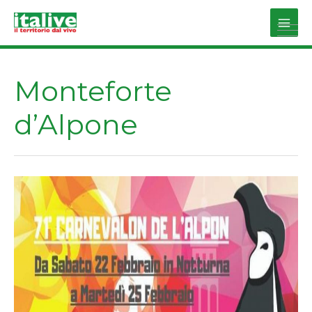
Vai
al
Main
contenuto
Men
Monteforte
d’Alpone