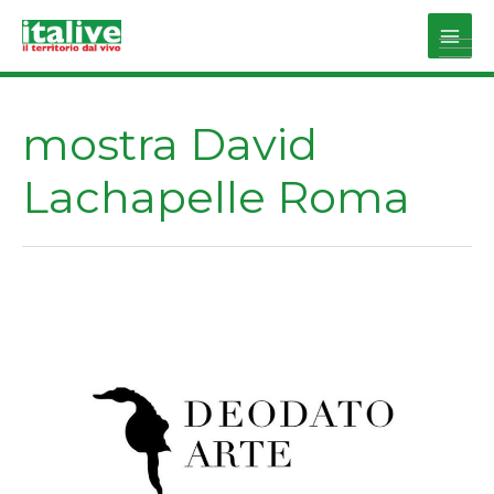
Vai
al
Main
contenuto
Men
mostra David
Lachapelle Roma