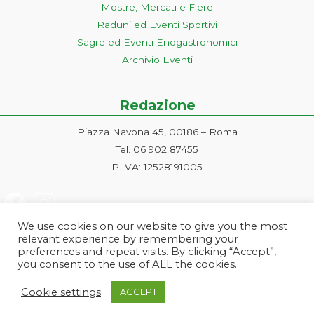
Mostre, Mercati e Fiere
Raduni ed Eventi Sportivi
Sagre ed Eventi Enogastronomici
Archivio Eventi
Redazione
Piazza Navona 45, 00186 – Roma
Tel. 06 902 87455
P.IVA: 12528191005
We use cookies on our website to give you the most
relevant experience by remembering your
preferences and repeat visits. By clicking “Accept”,
you consent to the use of ALL the cookies.
Progetto ideato e gestito dalla Markonet srl - Piazza Navona 45, 00186
Cookie settings
ACCEPT
Roma | PI e CF: 12528191005 | markonetsrl@pec.it |
Credits