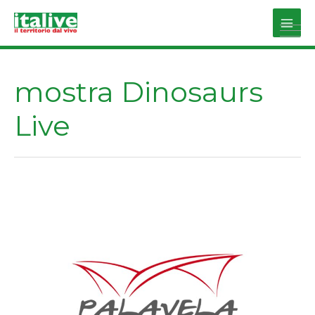
Vai
al
Main
contenuto
Men
mostra Dinosaurs
Live