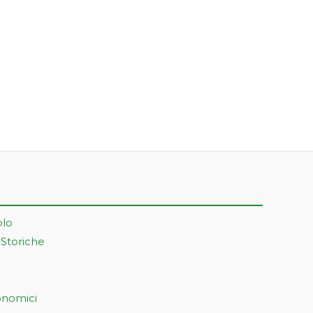
olo
 Storiche
onomici