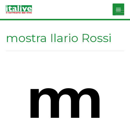
Vai
al
Main
contenuto
Men
mostra Ilario Rossi