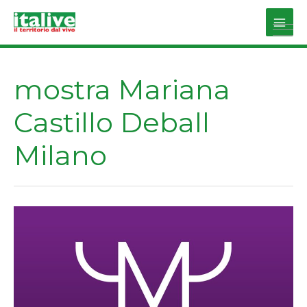
Vai
al
Main
contenuto
Men
mostra Mariana
Castillo Deball
Milano