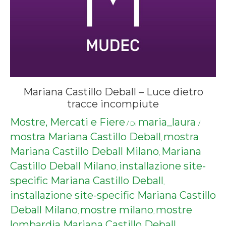
Mariana Castillo Deball – Luce dietro
tracce incompiute
Mostre, Mercati e Fiere
maria_laura
/ Di
/
mostra Mariana Castillo Deball
mostra
,
Mariana Castillo Deball Milano
Mariana
,
Castillo Deball Milano
installazione site-
,
specific Mariana Castillo Deball
,
installazione site-specific Mariana Castillo
Deball Milano
mostre milano
mostre
,
,
lombardia
Mariana Castillo Deball