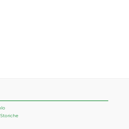
olo
 Storiche