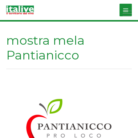
Vai
al
Main
contenuto
Men
mostra mela
Pantianicco