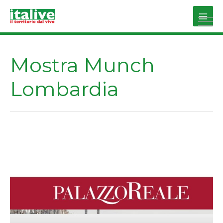
Vai
al
Main
contenuto
Men
Mostra Munch
Lombardia