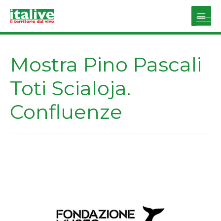
Vai
al
Main
contenuto
Men
Mostra Pino Pascali
Toti Scialoja.
Confluenze