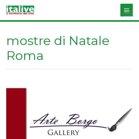
Vai
al
Main
contenuto
Men
mostre di Natale
Roma