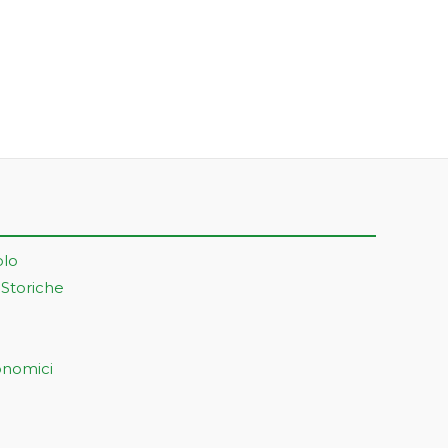
olo
 Storiche
onomici