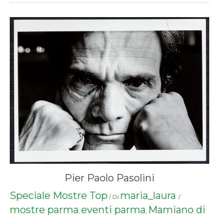
Pier Paolo Pasolini
Speciale Mostre Top
maria_laura
/ Di
/
mostre parma
eventi parma
Mamiano di
,
,