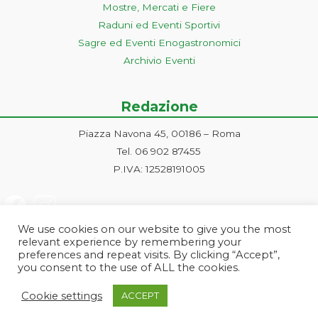
Mostre, Mercati e Fiere
Raduni ed Eventi Sportivi
Sagre ed Eventi Enogastronomici
Archivio Eventi
Redazione
Piazza Navona 45, 00186 – Roma
Tel. 06 902 87455
P.IVA: 12528191005
We use cookies on our website to give you the most
relevant experience by remembering your
preferences and repeat visits. By clicking “Accept”,
you consent to the use of ALL the cookies.
Progetto ideato e gestito dalla Markonet srl - Piazza Navona 45, 00186
Cookie settings
ACCEPT
Roma | PI e CF: 12528191005 | markonetsrl@pec.it |
Credits