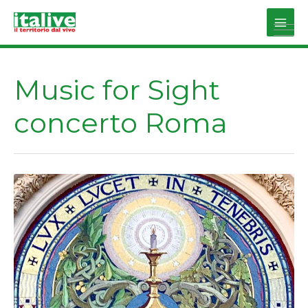
Vai
al
Main
contenuto
Men
Music for Sight
concerto Roma