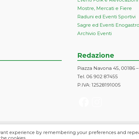
Mostre, Mercati e Fiere
Raduni ed Eventi Sportivi
Sagre ed Eventi Enogastr
Archivio Eventi
Redazione
Piazza Navona 45, 00186 
Tel. 06 902 87455
P.IVA: 12528191005
evant experience by remembering your preferences and repe
a Markonet srl - Piazza Navona 45, 00186 Roma | PI e CF: 1252819100
 the cookies.