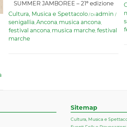
SUMMER JAMBOREE – 21° edizione
C
Cultura, Musica e Spettacolo
admin
/ Di
/
s
senigallia
Ancona
musica ancona
,
,
,
f
festival ancona
musica marche
festival
,
,
marche
a
Sitemap
Cultura, Musica e Spettac
Eventi Folk e Rievocazioni