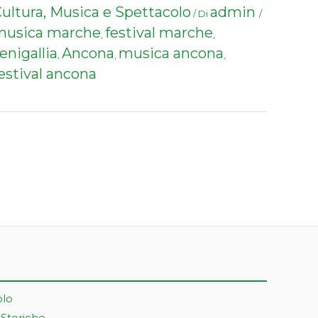
ultura, Musica e Spettacolo
admin
/ Di
/
musica marche
festival marche
,
,
enigallia
Ancona
musica ancona
,
,
,
estival ancona
olo
 Storiche