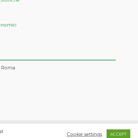
onomici
– Roma
at
5 | markonetsrl@pec.it |
Credits
Cookie settings
ACCEPT