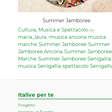
Summer Jamboree
Cultura, Musica e Spettacolo
/ Di
maria_laura
musica ancona
musica
/
,
marche
Summer Jamboree
Summer
,
,
Jamboree Ancona
Summer Jamboree
,
Marche
Summer Jamboree Senigallia
,
,
musica Senigallia
spettacolo Senigalli
,
Italive per te
Progetto
Inserisci un Evento