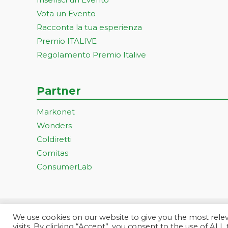
Vota un Evento
Racconta la tua esperienza
Premio ITALIVE
Regolamento Premio Italive
Partner
Markonet
Wonders
Coldiretti
Comitas
ConsumerLab
We use cookies on our website to give you the most rel
Progetto ideato e gestito dall
visits. By clicking “Accept”, you consent to the use of ALL