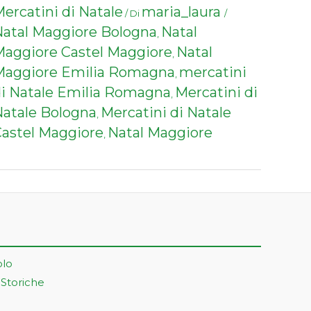
ercatini di Natale
maria_laura
/ Di
/
atal Maggiore Bologna
Natal
,
aggiore Castel Maggiore
Natal
,
Maggiore Emilia Romagna
mercatini
,
i Natale Emilia Romagna
Mercatini di
,
atale Bologna
Mercatini di Natale
,
astel Maggiore
Natal Maggiore
,
olo
 Storiche