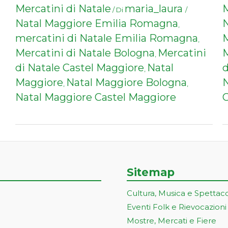
Mercatini di Natale
maria_laura
M
/ Di
/
Natal Maggiore Emilia Romagna
N
,
mercatini di Natale Emilia Romagna
M
,
Mercatini di Natale Bologna
Mercatini
,
di Natale Castel Maggiore
Natal
d
,
Maggiore
Natal Maggiore Bologna
N
,
,
Natal Maggiore Castel Maggiore
C
Sitemap
Cultura, Musica e Spettac
Eventi Folk e Rievocazioni
Mostre, Mercati e Fiere