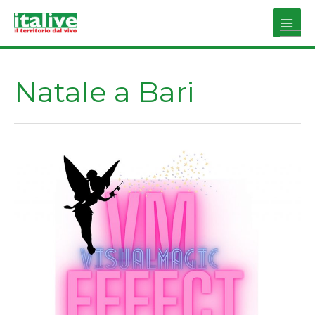
Vai
al
Main
contenuto
Men
Natale a Bari