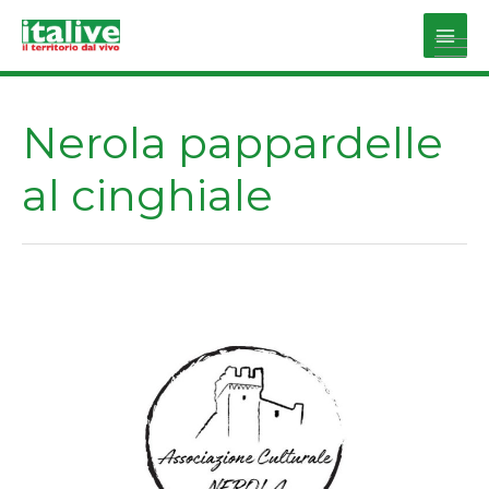
Vai
al
Main
contenuto
Men
Nerola pappardelle
al cinghiale