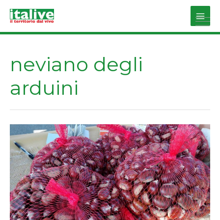
Vai
al
Main
contenuto
Men
neviano degli
arduini