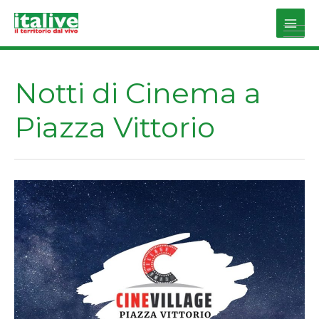
Vai
al
Main
contenuto
Men
Notti di Cinema a
Piazza Vittorio