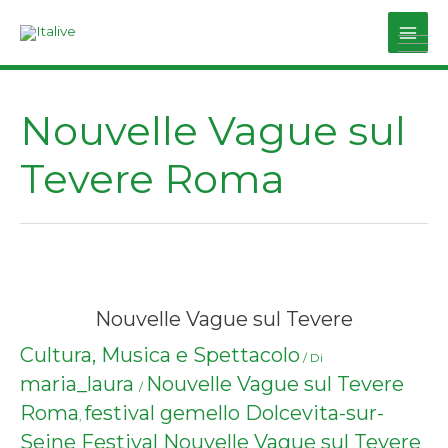
Vai
al
Main
contenuto
Men
Nouvelle Vague sul
Tevere Roma
Nouvelle Vague sul Tevere
Cultura, Musica e Spettacolo
/ Di
maria_laura
Nouvelle Vague sul Tevere
/
Roma
festival gemello Dolcevita-sur-
,
Seine
Festival Nouvelle Vague sul Tevere
,
,