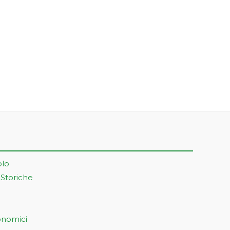
olo
 Storiche
onomici